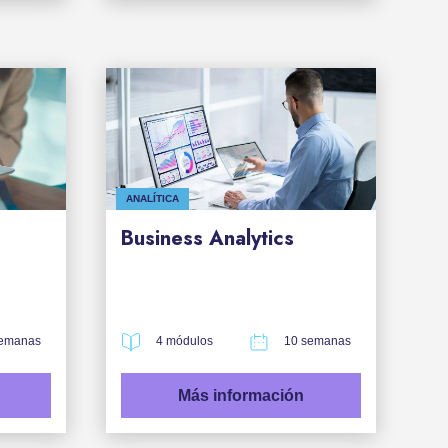
ANALÍTICA
Business Analytics
semanas
4 módulos
10 semanas
Más información