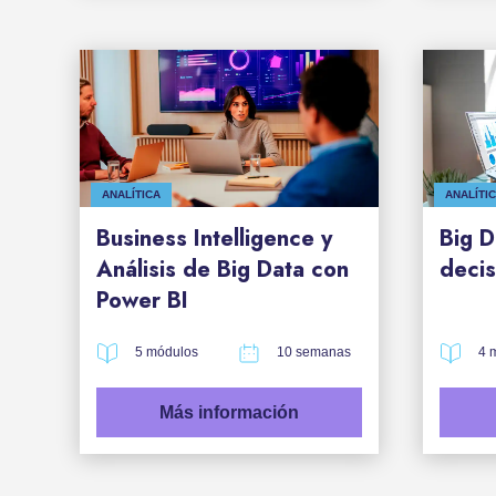
ANALÍTICA
ANALÍTI
Business Intelligence y
Big D
Análisis de Big Data con
decis
Power BI
5 módulos
10 semanas
4 
Más información