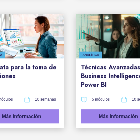
CA
ANALÍTICA
ata para la toma de
Técnicas Avanzada
iones
Business Intelligen
Power BI
módulos
10 semanas
5 módulos
10 
Más información
Más información