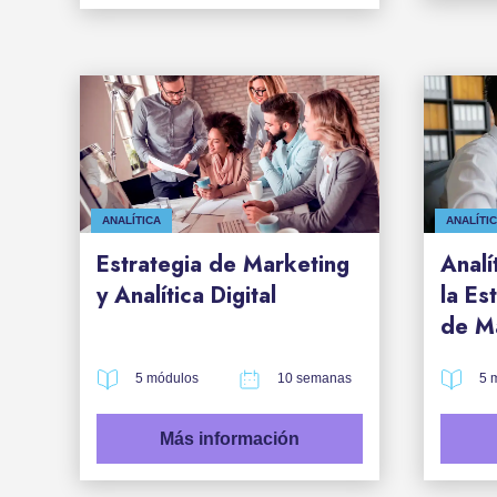
ANALÍTICA
ANALÍTI
Estrategia de Marketing
Analí
y Analítica Digital
la Es
de M
5 módulos
10 semanas
5 
Más información