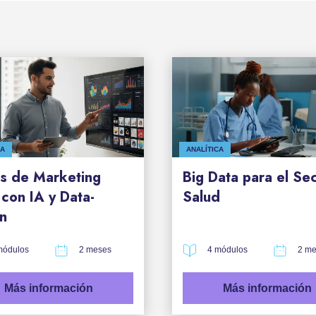
CA
ANALÍTICA
es de Marketing
Big Data para el Se
con IA y Data-
Salud
n
módulos
2 meses
4 módulos
2 me
Más información
Más información