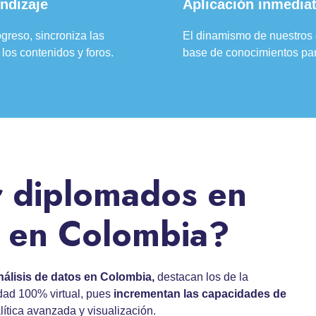
ndizaje
Aplicación inmedia
greso, sincroniza las
El dinamismo de nuestros 
los contenidos y foros.
base de conocimientos par
 diplomados en
s en Colombia?
nálisis de datos en Colombia,
destacan los de la
dad 100% virtual, pues
incrementan las
capacidades de
ítica avanzada y visualización.