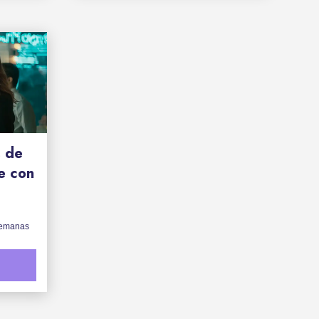
s de
ce con
semanas