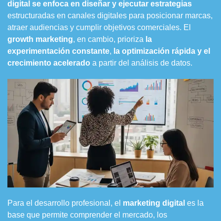
digital se enfoca en diseñar y ejecutar estrategias
estructuradas en canales digitales para posicionar marcas,
atraer audiencias y cumplir objetivos comerciales. El
growth marketing
, en cambio, prioriza
la
experimentación constante
,
la optimización rápida y el
crecimiento acelerado
a partir del análisis de datos.
Para el desarrollo profesional, el
marketing digital
es la
base que permite comprender el mercado, los