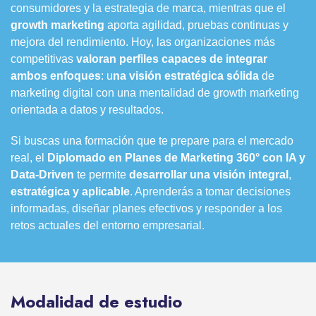
consumidores y la estrategia de marca, mientras que el
growth marketing
aporta agilidad, pruebas continuas y
mejora del rendimiento. Hoy, las organizaciones más
competitivas
valoran perfiles capaces de integrar
ambos enfoques
: u
na visión estratégica sólida
de
marketing digital con una mentalidad de growth marketing
orientada a datos y resultados.
Si buscas una formación que te prepare para el mercado
real, el
Diplomado en Planes de Marketing 360° con IA y
Data-Driven
te permite
desarrollar una visión integral
,
estratégica y aplicable
. Aprenderás a tomar decisiones
informadas, diseñar planes efectivos y responder a los
retos actuales del entorno empresarial.
Modalidad de estudio