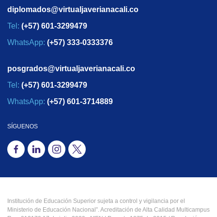
diplomados@virtualjaverianacali.co
Tel:
(+57) 601-3299479
WhatsApp:
(+57) 333-0333376
posgrados@virtualjaverianacali.co
Tel:
(+57) 601-3299479
WhatsApp:
(+57) 601-3714889
SÍGUENOS
Institución de Educación Superior sujeta a control y vigilancia por el
Ministerio de Educación Nacional”. Acreditación de Alta Calidad Multicampus