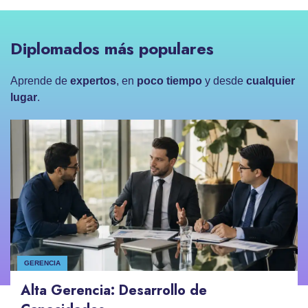
Diplomados más populares
Aprende de
expertos
, en
poco tiempo
y desde
cualquier
lugar
.
GERENCIA
Alta Gerencia: Desarrollo de