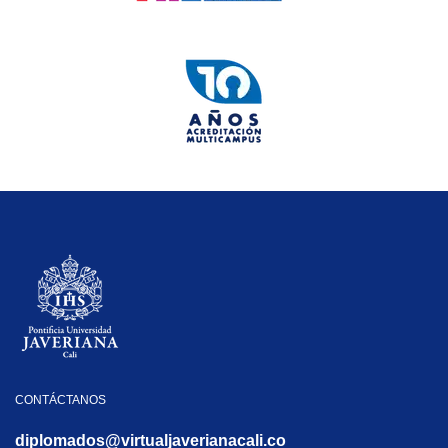
CONTÁCTANOS
diplomados@virtualjaverianacali.co