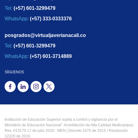
Tel:
(+57) 601-3299479
WhatsApp:
(+57) 333-0333376
posgrados@virtualjaverianacali.co
Tel:
(+57) 601-3299479
WhatsApp:
(+57) 601-3714889
SÍGUENOS
Institución de Educación Superior sujeta a control y vigilancia por el
Ministerio de Educación Nacional”. Acreditación de Alta Calidad Multicampus
Res. 013170 17 de julio 2020 - MEN | Decreto 1075 de 2015 / Resolución
12220 de 2016.