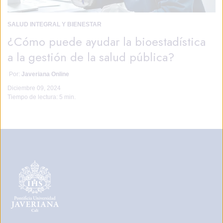
SALUD INTEGRAL Y BIENESTAR
¿Cómo puede ayudar la bioestadística
a la gestión de la salud pública?
Por:
Javeriana Online
Diciembre 09, 2024
Tiempo de lectura:
5 min.