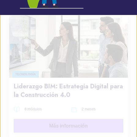
TECNOLOGÍA
Liderazgo BIM: Estrategia Digital para
la Construcción 4.0
6 módulos
2 meses
Más información