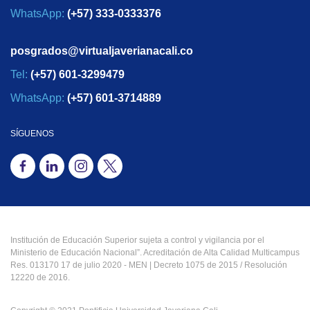
WhatsApp:
(+57) 333-0333376
posgrados@virtualjaverianacali.co
Tel:
(+57) 601-3299479
WhatsApp:
(+57) 601-3714889
SÍGUENOS
Institución de Educación Superior sujeta a control y vigilancia por el
Ministerio de Educación Nacional”. Acreditación de Alta Calidad Multicampus
Res. 013170 17 de julio 2020 - MEN | Decreto 1075 de 2015 / Resolución
12220 de 2016.