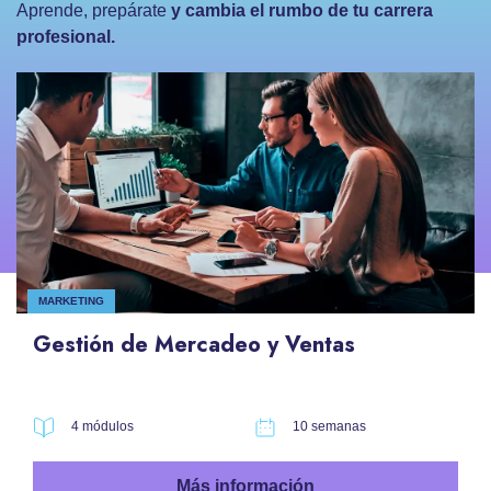
Aprende, prepárate
y cambia el rumbo de tu carrera
profesional.
MARKETING
Gestión de Mercadeo y Ventas
4 módulos
10 semanas
Más información