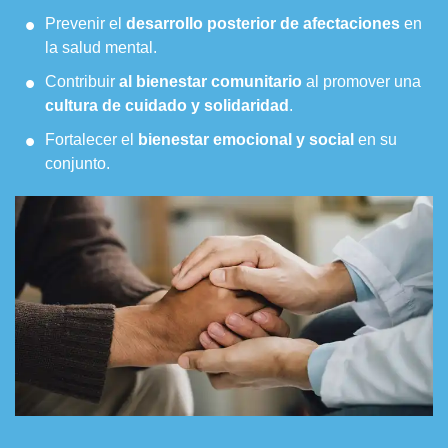
Prevenir el
desarrollo posterior de afectaciones
en
la salud mental.
Contribuir
al bienestar comunitario
al promover una
cultura de cuidado y solidaridad
.
Fortalecer el
bienestar emocional y social
en su
conjunto.