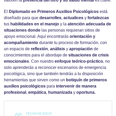
valoren la
presencia del otro y su salud mental
es clave.
El
Diplomado en Primeros Auxilios Psicológicos
está
diseñado para que
desarrolles
,
actualices
y
fortalezcas
tus
habilidades en el manejo
y la
atención adecuada de
situaciones donde
las personas requieran sitios de
apoyo emocional. Aquí encontrarás
orientación y
acompañamiento
durante tu proceso de formación, con
un espacio de
reflexión
,
análisis
y
apropiación
de
conocimientos para el abordaje de
situaciones de crisis
emocionales
. Con nuestro
enfoque teórico-práctico
, no
solo aprenderás a reconocer escenarios de emergencia
psicológica, sino que también tendrás a tu disposición
herramientas que sirven como un
botiquín de primeros
auxilios psicológicos
para
intervenir de manera
profesional
,
empática
,
humanizada
y
oportuna.
FECHA DE INICIO