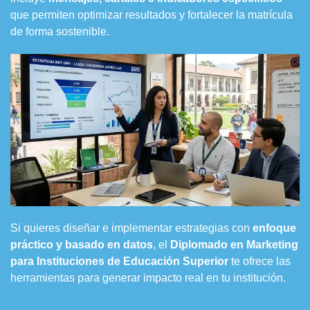
que permiten optimizar resultados y fortalecer la matrícula
de forma sostenible.
Si quieres diseñar e implementar estrategias con
enfoque
práctico y basado en datos
, el
Diplomado en Marketing
para Instituciones de Educación Superior
te ofrece las
herramientas para generar impacto real en tu institución.