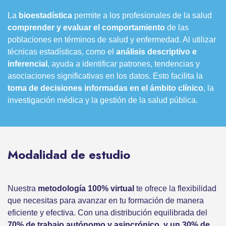
La
bioestadística
permite a los profesionales de la salud
comprender y evaluar el comportamiento
de las
poblaciones en términos de salud y enfermedad. Al utilizar
técnicas estadísticas, como el
análisis descriptivo e
inferencial
, ayuda a identificar patrones, tendencias y
asociaciones significativas en los datos. Esto facilita la
toma de decisiones informadas en el ámbito clínico
, la
investigación médica y la gestión de la salud pública.
Modalidad de estudio
Nuestra
metodología 100% virtual
te ofrece la flexibilidad
que necesitas para avanzar en tu formación de manera
eficiente y efectiva. Con una distribución equilibrada del
70% de trabajo autónomo y asincrónico, y un 30% de