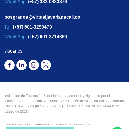
WhatsApp:
(+57) 333-0333376
posgrados@virtualjaverianacali.co
Tel:
(+57) 601-3299479
WhatsApp:
(+57) 601-3714889
SÍGUENOS
Institución de Educación Superior sujeta a control y vigilancia por el
Ministerio de Educación Nacional”. Acreditación de Alta Calidad Multicampus
Res. 013170 17 de julio 2020 - MEN | Decreto 1075 de 2015 / Resolución
12220 de 2016.
Copyright © 2021 Pontificia Universidad Javeriana Cali