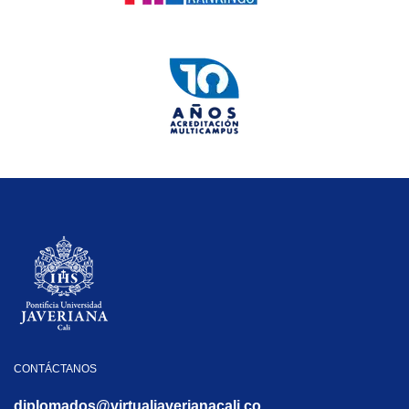
CONTÁCTANOS
diplomados@virtualjaverianacali.co