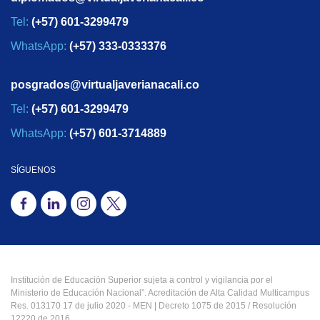
Tel:
(+57) 601-3299479
WhatsApp:
(+57) 333-0333376
posgrados@virtualjaverianacali.co
Tel:
(+57) 601-3299479
WhatsApp:
(+57) 601-3714889
SÍGUENOS
Institución de Educación Superior sujeta a control y vigilancia por el
Ministerio de Educación Nacional”. Acreditación de Alta Calidad Multicampus
Res. 013170 17 de julio 2020 - MEN | Decreto 1075 de 2015 / Resolución
12220 de 2016.