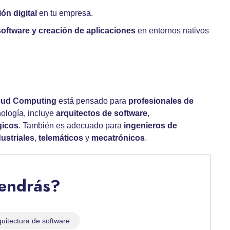
ión digital
en tu empresa.
software y creación de aplicaciones
en entornos nativos
loud Computing
está pensado para
profesionales de
ología, incluye
arquitectos de software
,
gicos
. También es adecuado para
ingenieros de
dustriales
,
telemáticos
y
mecatrónicos
.
tendrás?
uitectura de software