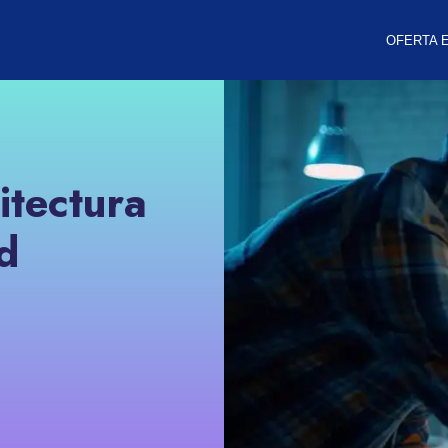
OFERTA 
itectura
d