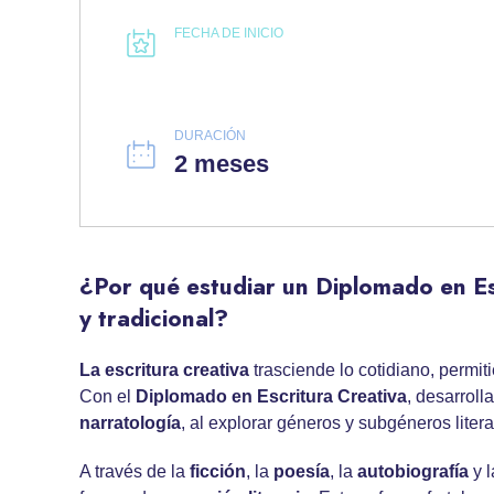
FECHA DE INICIO
DURACIÓN
2 meses
¿Por qué estudiar un Diplomado en Esc
y tradicional?
La
escritura creativa
trasciende lo cotidiano, permi
Con el
Diplomado en
Escritura Creativa
, desarroll
narratología
, al explorar géneros y subgéneros litera
A través de la
ficción
, la
poesía
, la
autobiografía
y 