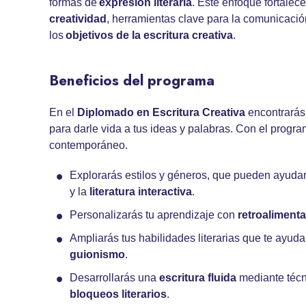
formas de
expresión literaria
. Este enfoque fortalec
creatividad
, herramientas clave para la comunicación
los
objetivos de la escritura creativa
.
Beneficios del programa
En el
Diplomado en Escritura Creativa
encontrarás 
para darle vida a tus ideas y palabras. Con el progra
contemporáneo.
Explorarás estilos y géneros, que pueden ayudar
y la
literatura interactiva
.
Personalizarás tu aprendizaje con
retroalimenta
Ampliarás tus habilidades literarias que te ayu
guionismo
.
Desarrollarás una
escritura fluida
mediante téc
bloqueos literarios
.