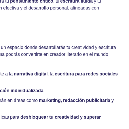
erá tu
pensamiento
crítico
, tu
escritura fluida
y tu
 efectiva y el desarrollo personal, alineadas con
un espacio donde desarrollarás tu creatividad y escritura
ma podrás convertirte en creador literario en el mundo
te a la
narrativa digital
, la
escritura para redes sociales
ción individualizada
.
darán en áreas como
marketing
,
redacción publicitaria
y
nicas para
desbloquear tu creatividad y superar