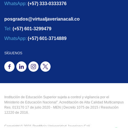
WhatsApp:
(+57) 333-0333376
posgrados@virtualjaverianacali.co
Tel:
(+57) 601-3299479
WhatsApp:
(+57) 601-3714889
SÍGUENOS
Institución de Educación Superior sujeta a control y vigilancia por el
Ministerio de Educación Nacional”. Acreditación de Alta Calidad Multicampus
Res. 013170 17 de julio 2020 - MEN | Decreto 1075 de 2015 / Resolución
12220 de 2016.
Copyright © 2021 Pontificia Universidad Javeriana Cali