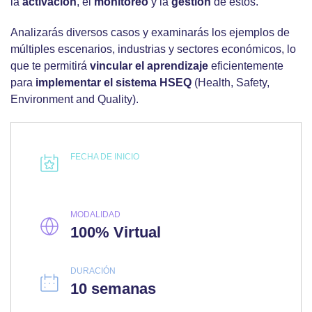
la
activación
, el
monitoreo
y la
gestión
de estos.
Analizarás diversos casos y examinarás los ejemplos de
múltiples escenarios, industrias y sectores económicos, lo
que te permitirá
vincular el aprendizaje
eficientemente
para
implementar el sistema HSEQ
(Health, Safety,
Environment and Quality).
FECHA DE INICIO
MODALIDAD
100% Virtual
DURACIÓN
10 semanas