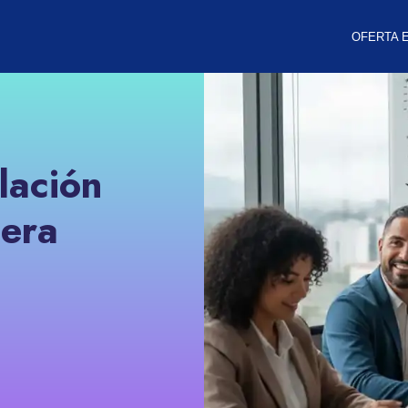
OFERTA 
lación
iera