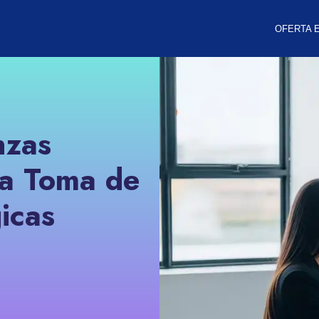
OFERTA 
nzas
la Toma de
icas