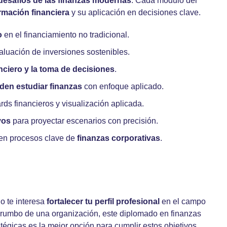
 desafíos de las finanzas modernas
. Cada módulo del
ormación financiera
y su aplicación en decisiones clave.
o
en el financiamiento no tradicional.
valuación de inversiones sostenibles.
anciero
y la toma de decisiones
.
iden
estudiar finanzas
con enfoque aplicado.
ds financieros y visualización aplicada.
vos
para proyectar escenarios con precisión.
en procesos clave de
finanzas corporativas
.
o te interesa
fortalecer tu perfil profesional
en el campo
l rumbo de una organización, este diplomado en finanzas
tégicas es la mejor opción para cumplir estos objetivos.