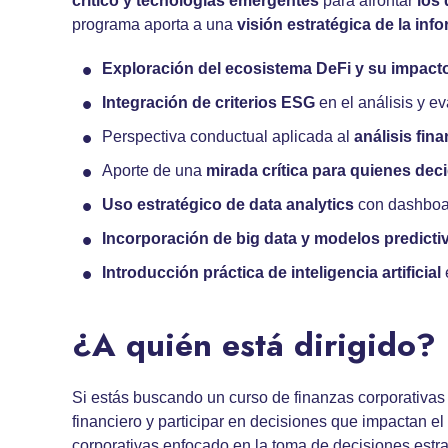
crítico y tecnologías emergentes
para afrontar
los
programa aporta a una
visión estratégica de la inf
Exploración del ecosistema DeFi y su impact
Integración de criterios ESG
en el análisis y e
Perspectiva conductual aplicada al
análisis fin
Aporte de una
mirada crítica para quienes dec
Uso estratégico de data analytics
con dashboar
Incorporación de big data y modelos predicti
Introducción práctica de inteligencia artificial
¿A quién está dirigido?
Si estás buscando un curso de finanzas corporativas 
financiero y participar en decisiones que impactan e
corporativas enfocado en la toma de decisiones estra