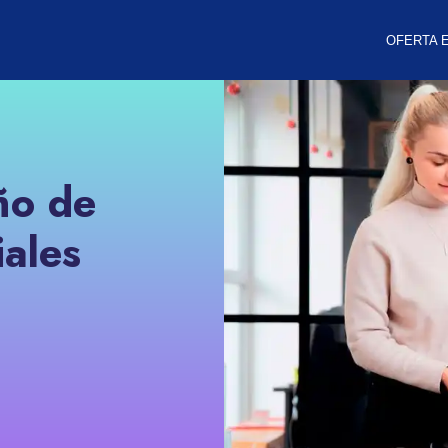
OFERTA 
ño de
iales