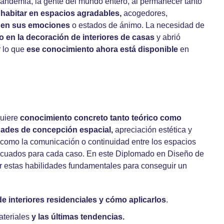
pandemia, la gente del mundo entero, al permanecer tanto
 habitar en espacios agradables,
acogedores,
ir en sus emociones
o estados de ánimo. La necesidad de
do en la decoración de interiores de casas
y abrió
r lo que
ese conocimiento ahora está disponible
en
quiere
conocimiento concreto tanto teórico como
dades de concepción espacial,
apreciación estética y
 como la comunicación o continuidad entre los espacios
 adecuados para cada caso. En este Diplomado en Diseño de
ir estas habilidades fundamentales para conseguir un
de interiores residenciales y cómo aplicarlos
.
materiales
y las últimas tendencias.