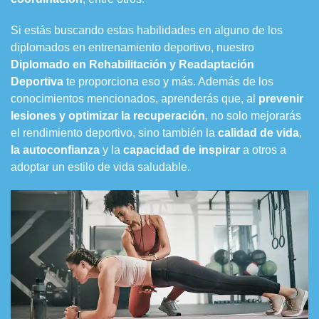
Si estás buscando estas habilidades en alguno de los
diplomados en entrenamiento deportivo, nuestro
Diplomado en Rehabilitación y Readaptación
Deportiva
te proporciona eso y más. Además de los
conocimientos mencionados, aprenderás que, al
prevenir
lesiones y optimizar la recuperación
, no solo mejorarás
el rendimiento deportivo, sino también la
calidad de vida
,
la autoconfianza
y la
capacidad de inspirar
a otros a
adoptar un estilo de vida saludable.