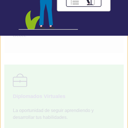
estudiante desarrolle su potencial sin limitaciones
geográficas o de horario. Gracias a las
posibilidades que ofrece la tecnología, aprender
ya no depende de estar en un aula, sino de tener
la motivación y las herramientas para explorar y
crecer.
Diplomados Virtuales
La oportunidad de seguir aprendiendo y
desarrollar tus habilidades.