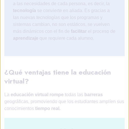
a las necesidades de cada persona, es decir, la
tecnología
se convierte en aliada. Es gracias a
las nuevas tecnologías que los programas y
sistemas cambian, no son estáticos, se vuelven
más dinámicos con el fin de
facilitar
el proceso de
aprendizaje
que requiere cada alumno.
¿Qué ventajas tiene la educación
virtual?
La
educación virtual rompe
todas las
barreras
geográficas, promoviendo que los estudiantes amplíen sus
conocimientos
tiempo real.