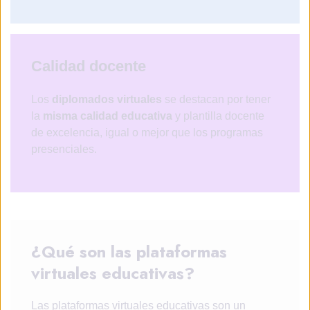
Calidad docente
Los
diplomados virtuales
se destacan por tener
la
misma calidad educativa
y plantilla docente
de excelencia, igual o mejor que los programas
presenciales.
¿Qué son las plataformas
virtuales educativas?
Las plataformas virtuales educativas son un