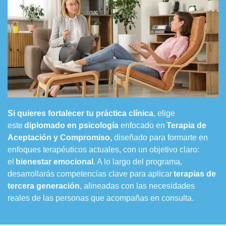
Si quieres fortalecer tu práctica clínica
, elige
este
diplomado en psicología
enfocado en
Terapia de
Aceptación y Compromiso,
diseñado para formarte en
enfoques terapéuticos actuales, con un objetivo claro:
el
bienestar emocional
. A lo largo del programa,
desarrollarás competencias clave para aplicar
terapias de
tercera generación
, alineadas con las necesidades
reales de las personas que acompañas en consulta.