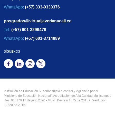
WhatsApp:
(+57) 333-0333376
posgrados@virtualjaverianacali.co
Tel:
(+57) 601-3299479
WhatsApp:
(+57) 601-3714889
SÍGUENOS
Institución de Educación Superior sujeta a control y vigilancia por el
Ministerio de Educación Nacional”. Acreditación de Alta Calidad Multicampus
Res. 013170 17 de julio 2020 - MEN | Decreto 1075 de 2015 / Resolución
12220 de 2016.