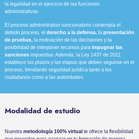
la legalidad en el ejercicio de las funciones
administrativas.
El proceso administrativo sancionatorio contempla el
debido proceso, el
derecho a la defensa,
la
presentación
de pruebas,
la motivación de las decisiones y la
posibilidad de interponer recursos para
impugnar las
sanciones
impuestas. Además, la Ley 1437 de 2011
establece los plazos y las etapas que deben seguirse en el
proceso, brindando seguridad jurídica tanto a los
ciudadanos como a las autoridades.
Modalidad de estudio
Nuestra
metodología 100% virtual
te ofrece la flexibilidad
que necesitas para avanzar en tu formación de manera