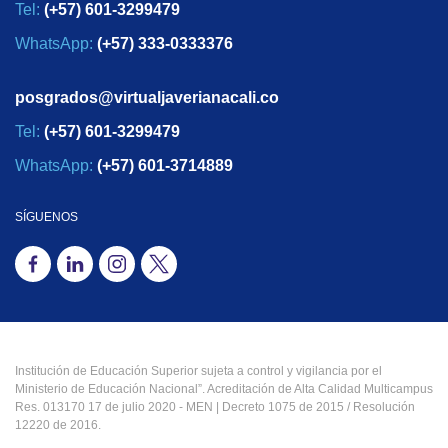
Tel:
(+57) 601-3299479
WhatsApp:
(+57) 333-0333376
posgrados@virtualjaverianacali.co
Tel:
(+57) 601-3299479
WhatsApp:
(+57) 601-3714889
SÍGUENOS
Institución de Educación Superior sujeta a control y vigilancia por el
Ministerio de Educación Nacional”. Acreditación de Alta Calidad Multicampus
Res. 013170 17 de julio 2020 - MEN | Decreto 1075 de 2015 / Resolución
12220 de 2016.